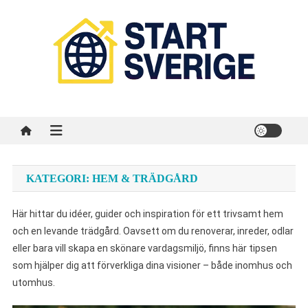
Skip
to
content
Start Sverige
Sveriges startsida på internet
KATEGORI:
HEM & TRÄDGÅRD
Här hittar du idéer, guider och inspiration för ett trivsamt hem
och en levande trädgård. Oavsett om du renoverar, inreder, odlar
eller bara vill skapa en skönare vardagsmiljö, finns här tipsen
som hjälper dig att förverkliga dina visioner – både inomhus och
utomhus.