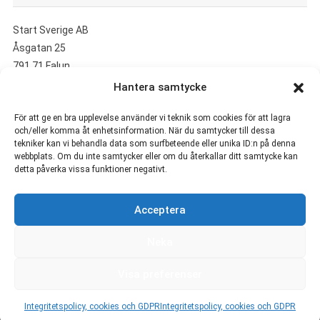
Start Sverige AB
Åsgatan 25
791 71 Falun
Hantera samtycke
UTVALDA ARTIKLAR
För att ge en bra upplevelse använder vi teknik som cookies för att lagra
och/eller komma åt enhetsinformation. När du samtycker till dessa
tekniker kan vi behandla data som surfbeteende eller unika ID:n på denna
Så säljer du din bil smidigt i Göteborg
webbplats. Om du inte samtycker eller om du återkallar ditt samtycke kan
Inred med känsla och skapa ett hem som speglar dig
detta påverka vissa funktioner negativt.
Är Arne Lapidus och Jens Lapidus släkt?
Rollistan i Bonusfamiljen
Acceptera
Rollistan i Scrubs
Vem är Maurice Dabbah?
Neka
Visa preferenser
Integritetspolicy, cookies och GDPR
Integritetspolicy, cookies och GDPR
Start Sverige