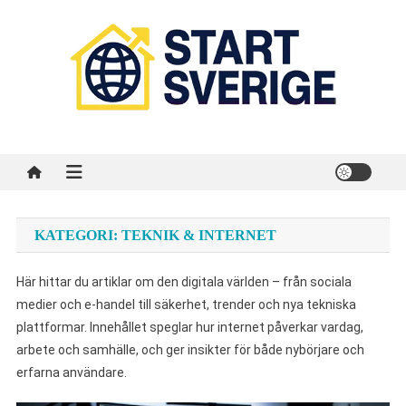
Skip
to
content
Start Sverige
Sveriges startsida på internet
KATEGORI:
TEKNIK & INTERNET
Här hittar du artiklar om den digitala världen – från sociala
medier och e-handel till säkerhet, trender och nya tekniska
plattformar. Innehållet speglar hur internet påverkar vardag,
arbete och samhälle, och ger insikter för både nybörjare och
erfarna användare.