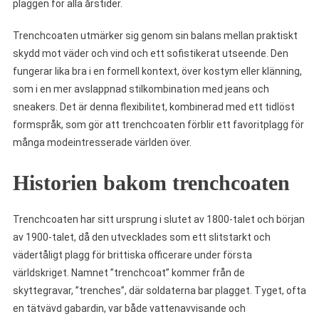
plaggen för alla årstider.
Trenchcoaten utmärker sig genom sin balans mellan praktiskt
skydd mot väder och vind och ett sofistikerat utseende. Den
fungerar lika bra i en formell kontext, över kostym eller klänning,
som i en mer avslappnad stilkombination med jeans och
sneakers. Det är denna flexibilitet, kombinerad med ett tidlöst
formspråk, som gör att trenchcoaten förblir ett favoritplagg för
många modeintresserade världen över.
Historien bakom trenchcoaten
Trenchcoaten har sitt ursprung i slutet av 1800-talet och början
av 1900-talet, då den utvecklades som ett slitstarkt och
vädertåligt plagg för brittiska officerare under första
världskriget. Namnet ”trenchcoat” kommer från de
skyttegravar, ”trenches”, där soldaterna bar plagget. Tyget, ofta
en tätvävd gabardin, var både vattenavvisande och