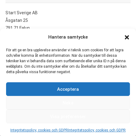
Start Sverige AB
Åsgatan 25
791 71 Falun
Hantera samtycke
UTVALDA ARTIKLAR
För att ge en bra upplevelse använder vi teknik som cookies för att lagra
och/eller komma åt enhetsinformation. När du samtycker till dessa
tekniker kan vi behandla data som surfbeteende eller unika ID:n på denna
Så säljer du din bil smidigt i Göteborg
webbplats. Om du inte samtycker eller om du återkallar ditt samtycke kan
Inred med känsla och skapa ett hem som speglar dig
detta påverka vissa funktioner negativt.
Är Arne Lapidus och Jens Lapidus släkt?
Rollistan i Bonusfamiljen
Acceptera
Rollistan i Scrubs
Vem är Maurice Dabbah?
Neka
Visa preferenser
Integritetspolicy, cookies och GDPR
Integritetspolicy, cookies och GDPR
Start Sverige