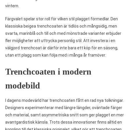
vintern.
Färgvalet spelar stor roll för vilken stil plagget förmedlar. Den
klassiska beigea trenchcoaten är tidlös och mångsidig, men
svarta, marinblå och till och med mönstrade varianter erbjuder
fler möjligheter att uttrycka personlig stil. Att investera i en
välgjord trenchcoat är därför inte bara ett köp för en säsong,
utan ett plagg som kan följa med i många år framöver.
Trenchcoaten i modern
modebild
I dagens modevärld har trenchcoaten fått en rad nya tolkningar.
Designers experimenterar med längre längder, oväntade färger
och material, samt asymmetriska snitt som ger plagget en mer
avantgardistisk känsla. Trots dessa innovationer finns alltid en
koppling till det klassiska originalet, vilket gör att trenchcoaten