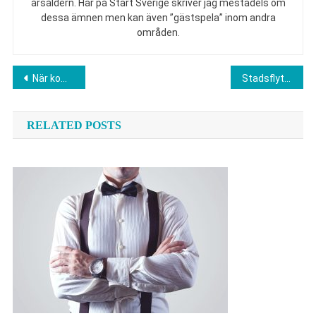
årsåldern. Här på Start Sverige skriver jag mestadels om
dessa ämnen men kan även ”gästspela” inom andra
områden.
Inläggsnavigering
När kommer iPhone 17?
Stadsflytten av Kiruna och framtiden för det nya Kiruna
RELATED POSTS