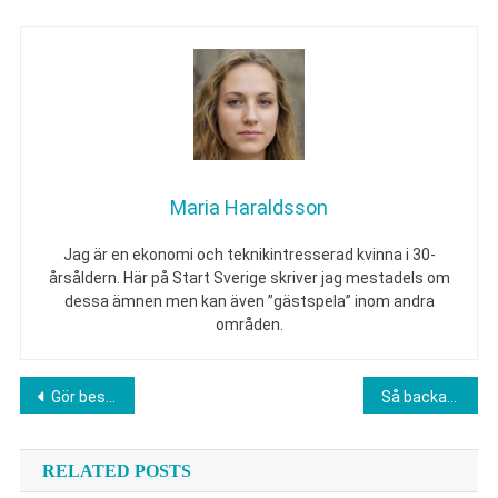
Maria Haraldsson
Jag är en ekonomi och teknikintresserad kvinna i 30-
årsåldern. Här på Start Sverige skriver jag mestadels om
dessa ämnen men kan även ”gästspela” inom andra
områden.
Inläggsnavigering
Gör besparingar vid inköp
Så backar du med släp
RELATED POSTS