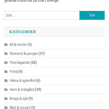
givande stund här på Start Sverige.
Sök
efter:
KATEGORIER
Bil & motor
(5)
Ekonomi & pengar
(37)
Företagande
(28)
Fritid
(9)
Hälsa & sjukvård
(6)
Hem & trädgård
(29)
Kropp & själ
(9)
Mat & recept
(3)