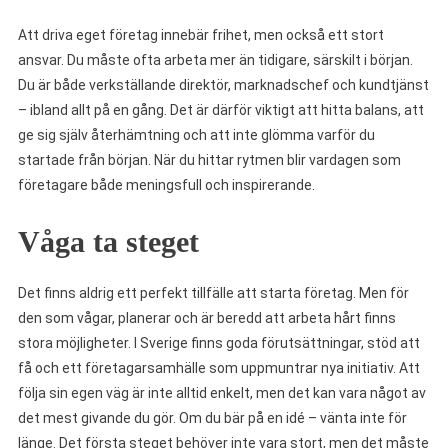
Att driva eget företag innebär frihet, men också ett stort
ansvar. Du måste ofta arbeta mer än tidigare, särskilt i början.
Du är både verkställande direktör, marknadschef och kundtjänst
– ibland allt på en gång. Det är därför viktigt att hitta balans, att
ge sig själv återhämtning och att inte glömma varför du
startade från början. När du hittar rytmen blir vardagen som
företagare både meningsfull och inspirerande.
Våga ta steget
Det finns aldrig ett perfekt tillfälle att starta företag. Men för
den som vågar, planerar och är beredd att arbeta hårt finns
stora möjligheter. I Sverige finns goda förutsättningar, stöd att
få och ett företagarsamhälle som uppmuntrar nya initiativ. Att
följa sin egen väg är inte alltid enkelt, men det kan vara något av
det mest givande du gör. Om du bär på en idé – vänta inte för
länge. Det första steget behöver inte vara stort, men det måste