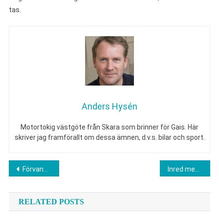
tas.
Anders Hysén
Motortokig västgöte från Skara som brinner för Gais. Här
skriver jag framförallt om dessa ämnen, d.v.s. bilar och sport.
Inläggsnavigering
Förvandla ditt hem och din trädgård till en plats där du verkligen trivs
Inred med känsla och skapa ett hem som speglar dig
RELATED POSTS