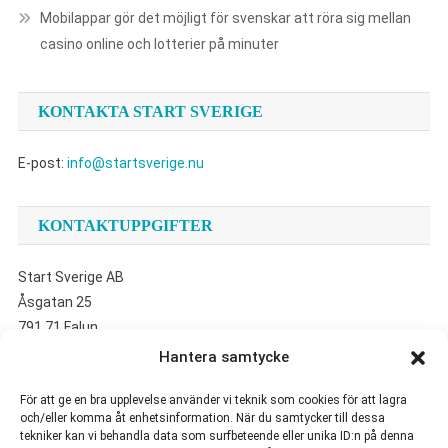
Mobilappar gör det möjligt för svenskar att röra sig mellan
casino online och lotterier på minuter
KONTAKTA START SVERIGE
E-post:
info@startsverige.nu
KONTAKTUPPGIFTER
Start Sverige AB
Åsgatan 25
791 71 Falun
Hantera samtycke
UTVALDA ARTIKLAR
För att ge en bra upplevelse använder vi teknik som cookies för att lagra
och/eller komma åt enhetsinformation. När du samtycker till dessa
tekniker kan vi behandla data som surfbeteende eller unika ID:n på denna
Så säljer du din bil smidigt i Göteborg