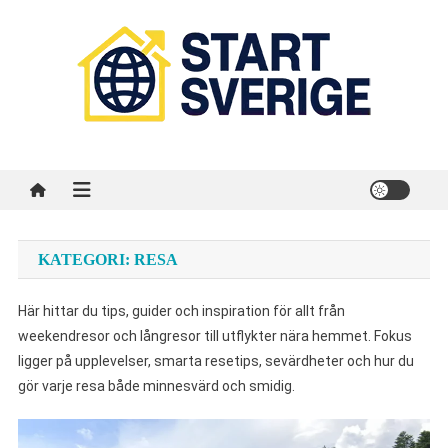
Skip
to
content
Start Sverige
Sveriges startsida på internet
KATEGORI:
RESA
Här hittar du tips, guider och inspiration för allt från
weekendresor och långresor till utflykter nära hemmet. Fokus
ligger på upplevelser, smarta resetips, sevärdheter och hur du
gör varje resa både minnesvärd och smidig.