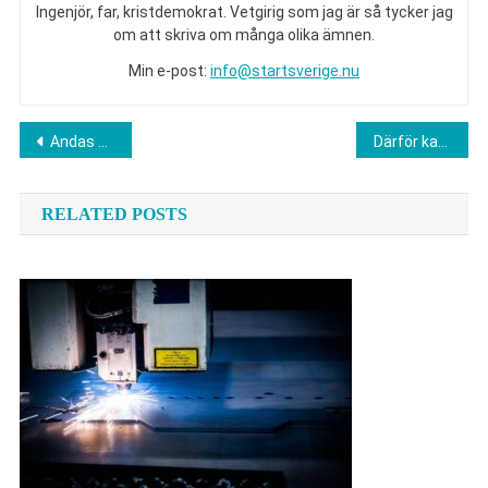
Ingenjör, far, kristdemokrat. Vetgirig som jag är så tycker jag
om att skriva om många olika ämnen.
Min e-post:
info@startsverige.nu
Inläggsnavigering
Andas bättre, må bättre – vad som faktiskt händer i kroppen under andningsövningar
Därför kan en långsam hemsida kosta dig kunder
RELATED POSTS