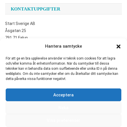
KONTAKTUPPGIFTER
Start Sverige AB
Åsgatan 25
791 71 Falun
Hantera samtycke
UTVALDA ARTIKLAR
För att ge en bra upplevelse använder vi teknik som cookies för att lagra
och/eller komma åt enhetsinformation. När du samtycker till dessa
tekniker kan vi behandla data som surfbeteende eller unika ID:n på denna
Så säljer du din bil smidigt i Göteborg
webbplats. Om du inte samtycker eller om du återkallar ditt samtycke kan
Inred med känsla och skapa ett hem som speglar dig
detta påverka vissa funktioner negativt.
Är Arne Lapidus och Jens Lapidus släkt?
Rollistan i Bonusfamiljen
Acceptera
Rollistan i Scrubs
Vem är Maurice Dabbah?
Neka
Visa preferenser