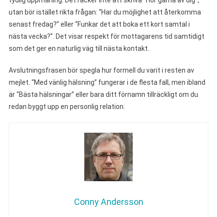
tydlig uppmaning. Det räcker inte att skriva “Hör gärna av dig”,
utan bör istället rikta frågan: “Har du möjlighet att återkomma
senast fredag?” eller “Funkar det att boka ett kort samtal i
nästa vecka?”. Det visar respekt för mottagarens tid samtidigt
som det ger en naturlig väg till nästa kontakt.
Avslutningsfrasen bör spegla hur formell du varit i resten av
mejlet. “Med vänlig hälsning” fungerar i de flesta fall, men ibland
är “Bästa hälsningar” eller bara ditt förnamn tillräckligt om du
redan byggt upp en personlig relation.
Conny Andersson