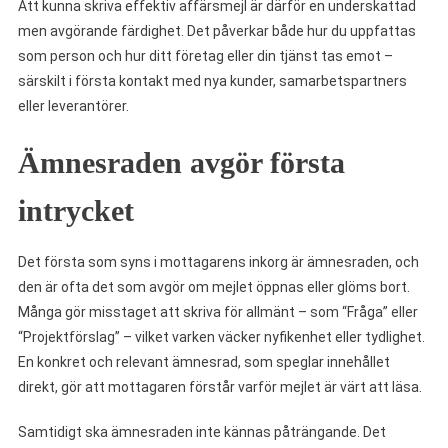
Att kunna skriva effektiv affärsmejl är därför en underskattad
men avgörande färdighet. Det påverkar både hur du uppfattas
som person och hur ditt företag eller din tjänst tas emot –
särskilt i första kontakt med nya kunder, samarbetspartners
eller leverantörer.
Ämnesraden avgör första
intrycket
Det första som syns i mottagarens inkorg är ämnesraden, och
den är ofta det som avgör om mejlet öppnas eller glöms bort.
Många gör misstaget att skriva för allmänt – som “Fråga” eller
“Projektförslag” – vilket varken väcker nyfikenhet eller tydlighet.
En konkret och relevant ämnesrad, som speglar innehållet
direkt, gör att mottagaren förstår varför mejlet är värt att läsa.
Samtidigt ska ämnesraden inte kännas påträngande. Det